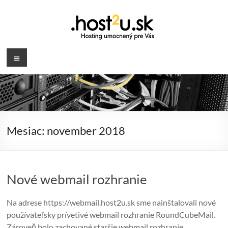
Prejsť
na
obsah
.host2u.sk
Menu
Hosting
umocnený
pre
Vás
Mesiac:
november 2018
Nové webmail rozhranie
Na adrese https://webmail.host2u.sk sme nainštalovali nové
používateľsky prívetivé webmail rozhranie RoundCubeMail.
Zároveň bolo zachované staršie webmail rozhranie