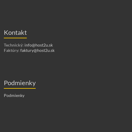
Kontakt
Technický:
info@host2u.sk
Faktúry:
faktury@host2u.sk
Podmienky
Podmienky