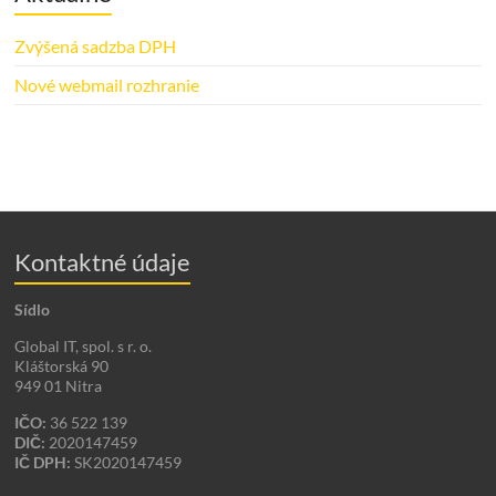
Zvýšená sadzba DPH
Nové webmail rozhranie
Kontaktné údaje
Sídlo
Global IT, spol. s r. o.
Kláštorská 90
949 01 Nitra
IČO:
36 522 139
DIČ:
2020147459
IČ DPH:
SK2020147459