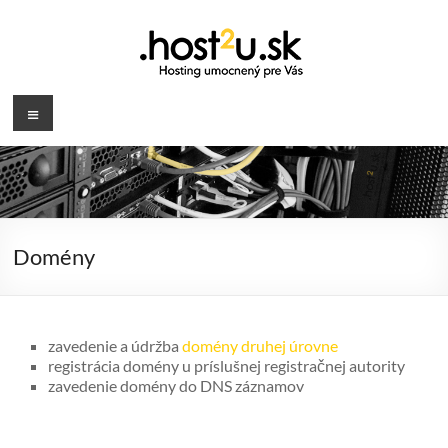
Prejsť
na
obsah
.host2u.sk
Menu
Hosting
umocnený
pre
Vás
Domény
zavedenie a údržba
domény druhej úrovne
registrácia domény u príslušnej registračnej autority
zavedenie domény do DNS záznamov