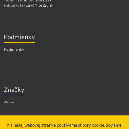
Faktúry:
faktury@host2u.sk
Podmienky
Podmienky
Značky
Webmail
Hľadať
Na našej webovej stránke používame súbory cookie, aby sme