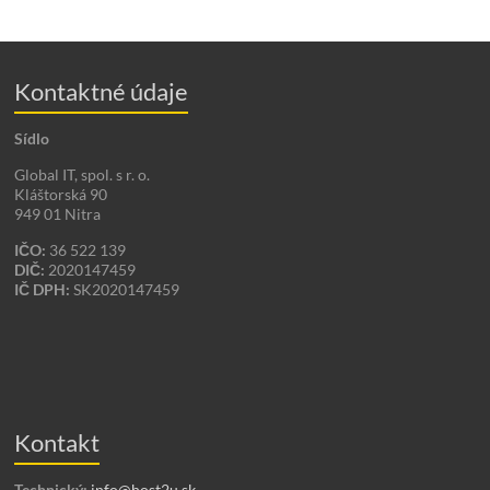
Kontaktné údaje
Sídlo
Global IT, spol. s r. o.
Kláštorská 90
949 01 Nitra
IČO:
36 522 139
DIČ:
2020147459
IČ DPH:
SK2020147459
Kontakt
Technický:
info@host2u.sk