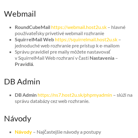
Webmail
RoundCubeMail
https://webmail.host2u.sk
– hlavné
používateľsky prívetivé webmail rozhranie
SquirrelMail Web
https://squirrelmail.host2u.sk
–
jednoduché web rozhranie pre prístup k e-mailom
Správu pravidiel pre maily môžete nastavovať
v SquirrelMail Web rozhraní v časti
Nastavenia
–
Pravidlá
.
DB Admin
DB Admin
https://ns7.host2u.sk/phpmyadmin
– slúži na
správu databázy cez web rozhranie.
Návody
Návody
– Najčastejšie návody a postupy