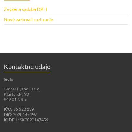
Zvýšená sadzba DPH
Nové webmail rozhranie
Kontaktné údaje
Sídlo
Global IT, spol. s r. o.
Kláštorská 90
949 01 Nitra
IČO:
36 522 139
DIČ:
2020147459
IČ DPH:
SK2020147459