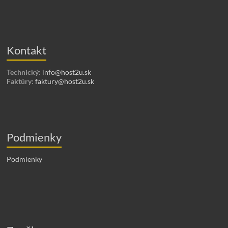
Kontakt
Technický:
info@host2u.sk
Faktúry:
faktury@host2u.sk
Podmienky
Podmienky