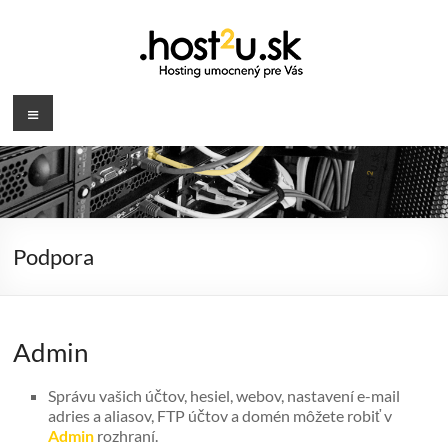
Prejsť
na
obsah
.host2u.sk
Menu
Hosting
umocnený
pre
Vás
Podpora
Admin
Správu vašich účtov, hesiel, webov, nastavení e-mail
adries a aliasov, FTP účtov a domén môžete robiť v
Admin
rozhraní.