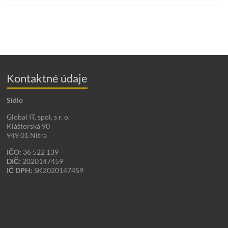
Kontaktné údaje
Sídlo
Global IT, spol. s r. o.
Kláštorská 90
949 01 Nitra
IČO:
36 522 139
DIČ:
2020147459
IČ DPH:
SK2020147459