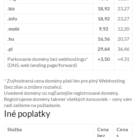
.biz
18,92
23,27
.info
18,92
23,27
.mobi
9,92
12,20
.hu
16,56
20,37
.pl
29,64
36,46
Parkovanie domény bez webhostingu*
+3,50
+4.31
(DNS, web landing page/forward)
* Zvýhodnená cena domény platí len pre plný Webhosting
(bez zliav a znížení rozsahu).
Uvedené domény sú najčastejšie registrované domény.
Registrujeme domény takmer všetkých koncoviek – ceny vám
radi zašleme na požiadanie.
Iné poplatky
Služba
Cena
Cena
bez
s