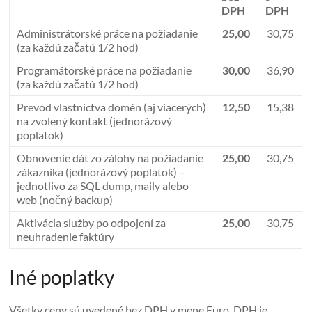
DPH
DPH
Administrátorské práce na požiadanie
25,00
30,75
(za každú začatú 1/2 hod)
Programátorské práce na požiadanie
30,00
36,90
(za každú začatú 1/2 hod)
Prevod vlastníctva domén (aj viacerých)
12,50
15,38
na zvolený kontakt (jednorázový
poplatok)
Obnovenie dát zo zálohy na požiadanie
25,00
30,75
zákazníka (jednorázový poplatok) –
jednotlivo za SQL dump, maily alebo
web (nočný backup)
Aktivácia služby po odpojení za
25,00
30,75
neuhradenie faktúry
Iné poplatky
Všetky ceny sú uvedené bez DPH v mene Euro. DPH je