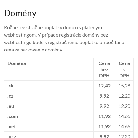
Domény
Ročné registračné poplatky domén s plateným
webhostingom. V prípade registrácie domény bez
webhostingu bude k registračnému poplatku pripočítaná
cena za parkovanie domény.
Doména
Cena
Cena
bez
s
DPH
DPH
.sk
12,42
15,28
.cz
9,92
12,20
.eu
9,92
12,20
.com
11,92
14,66
.net
11,92
14,66
.org
9,92
12,20