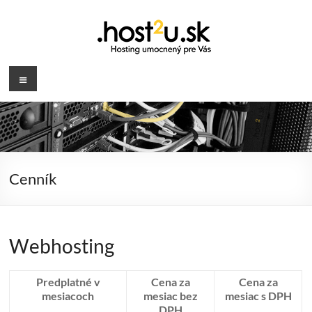
Prejsť
na
obsah
.host2u.sk
Menu
Hosting
umocnený
pre
Vás
Cenník
Webhosting
Predplatné v
Cena za
Cena za
mesiacoch
mesiac bez
mesiac s DPH
DPH