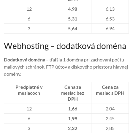
12
4,98
6,13
6
5,31
6,53
3
5,64
6,94
Webhosting – dodatková doména
Dodatková doména
– ďaľšia 1 doména pri zachovaní počtu
mailových schránok, FTP účtov a diskového priestoru hlavnej
domény.
Predplatné v
Cena za
Cena za
mesiacoch
mesiac bez
mesiac s DPH
DPH
12
1,66
2,04
6
1,99
2,45
3
2,32
2,85