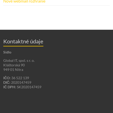
Nové webmail rozhranie
Kontaktné údaje
Sídlo
Global IT, spol. s r. o.
Kláštorská 90
949 01 Nitra
IČO:
36 522 139
DIČ:
2020147459
IČ DPH:
SK2020147459