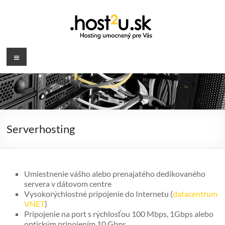
Prejsť
na
obsah
.host2u.sk
Menu
Hosting
umocnený
pre
Vás
Serverhosting
Umiestnenie vášho alebo prenajatého dedikovaného
servera v dátovom centre
Vysokorýchlostné pripojenie do Internetu (
datacentrum
VNET
)
Pripojenie na port s rýchlosťou 100 Mbps, 1Gbps alebo
optickým pripojením 10 Gbps