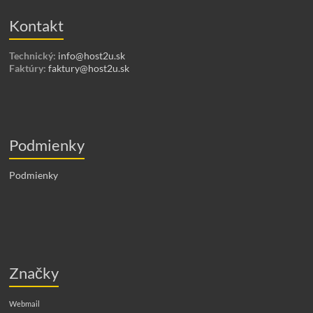
Kontakt
Technický:
info@host2u.sk
Faktúry:
faktury@host2u.sk
Podmienky
Podmienky
Značky
Webmail