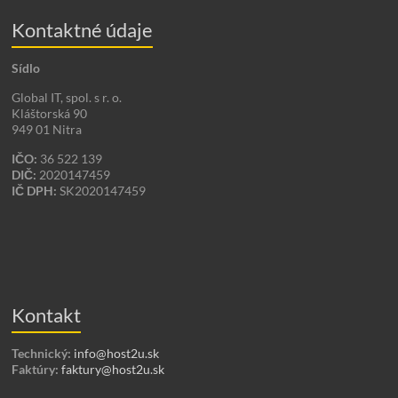
Kontaktné údaje
Sídlo
Global IT, spol. s r. o.
Kláštorská 90
949 01 Nitra
IČO:
36 522 139
DIČ:
2020147459
IČ DPH:
SK2020147459
Kontakt
Technický:
info@host2u.sk
Faktúry:
faktury@host2u.sk