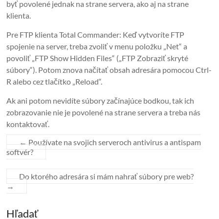
byť povolené jednak na strane servera, ako aj na strane
klienta.
Pre FTP klienta Total Commander: Keď vytvoríte FTP
spojenie na server, treba zvoliť v menu položku „Net“ a
povoliť „FTP Show Hidden Files“ („FTP Zobraziť skryté
súbory“). Potom znova načítať obsah adresára pomocou Ctrl-
R alebo cez tlačítko „Reload“.
Ak ani potom nevidíte súbory začínajúce bodkou, tak ich
zobrazovanie nie je povolené na strane servera a treba nás
kontaktovať.
←
Používate na svojich serveroch antivirus a antispam
softvér?
Do ktorého adresára si mám nahrať súbory pre web?
→
Hľadať