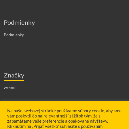
Podmienky
Podmienky
Značky
Webmail
Hľadať
Na našej webovej stránke používame súbory cookie, aby sme
vám poskytli čo najrelevantnejší zážitok tým, že si
zapamätáme vaše preferencie a opakované návštevy.
Kliknutím na „Prijať všetko“ súhlasíte s používaním