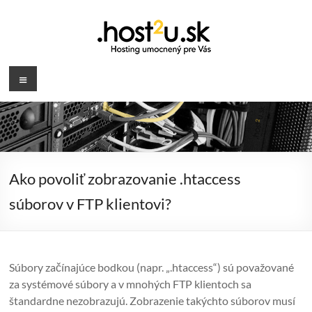
Prejsť
na
obsah
.host2u.sk
Menu
Hosting
umocnený
pre
Vás
Ako povoliť zobrazovanie .htaccess
súborov v FTP klientovi?
Súbory začínajúce bodkou (napr. „.htaccess“) sú považované
za systémové súbory a v mnohých FTP klientoch sa
štandardne nezobrazujú. Zobrazenie takýchto súborov musí