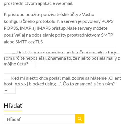
prostredníctvom aplikácie webmail.
K prístupu použite používateľské účty z Vášho
konfiguračného protokolu. Na serveri je povolený POP3,
POP3S, IMAP aj IMAPS prístup.Naše servery môžete
používať aj na odosielanie pošty prostredníctvom SMTP
alebo SMTP cez TLS.
←
Dostal som oznámenie o nedoručení e-mailu, ktorý
som určite neposieľal. Znamená to, že niekto posiela maily z
môjho účtu?
Ked mi niekto chce poslať mail, zobraí sa hlásenie „Client
host [x.x.x.x] blocked using …“. Čo to znamená a čo s tým?
→
Hľadať