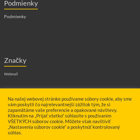
Podmienky
Podmienky
Značky
Webmail
Hľadať
Na našej webovej stránke používame súbory cookie, aby sme
vám poskytli čo najrelevantnejší zážitok tým, že si
zapamätáme vaše preferencie a opakované návštevy.
Kliknutím na „Prijať všetko“ súhlasíte s používaním
VŠETKÝCH súborov cookie. Môžete však navštíviť
„Nastavenia súborov cookie“ a poskytnúť kontrolovaný
súhlas.