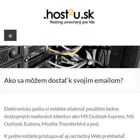
Prejsť
na
obsah
.host2u.sk
Menu
Hosting
umocnený
pre
Vás
Ako sa môžem dostať k svojim emailom?
Elektronickú poštu si môžete stiahnúť použitím bežne
dostupných mailových klientov ako MS Outlook Express, MS
Outlook, Eudora, Mozilla Thunderbird a pod.
K pošte môžete pristupovať aj cez bežný Web prehliadač