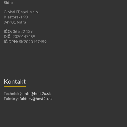
Sídlo
Global IT, spol. s r. o.
Kláštorská 90
949 01 Nitra
IČO:
36 522 139
DIČ:
2020147459
IČ DPH:
SK2020147459
Kontakt
Technický:
info@host2u.sk
Faktúry:
faktury@host2u.sk