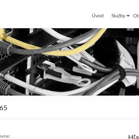
Úvod
Služby
Ob
365
ovne:
Hľa