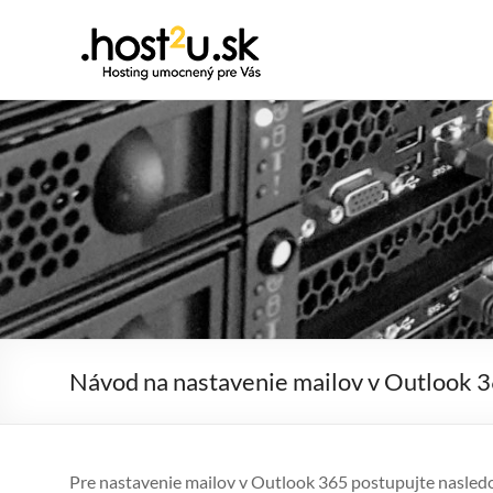
Prejsť
na
.host2u.sk
obsah
Hosting
umocnený
pre
Vás
Návod na nastavenie mailov v Outlook 
Pre nastavenie mailov v Outlook 365 postupujte nasled