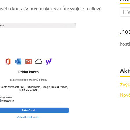
ového konta. V prvom okne vyplňte svoju e-mailovú
.ho
host
Akt
Zvýš
Nové