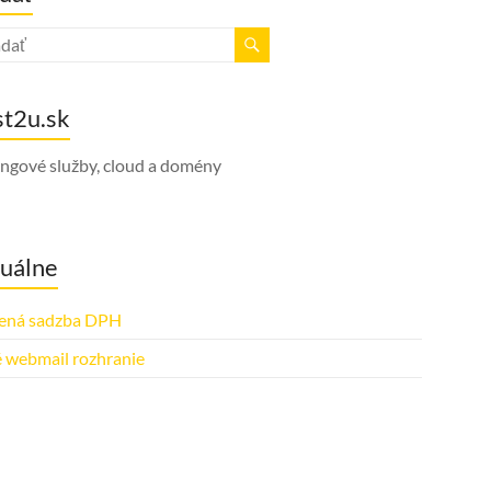
st2u.sk
ingové služby, cloud a domény
uálne
ená sadzba DPH
 webmail rozhranie