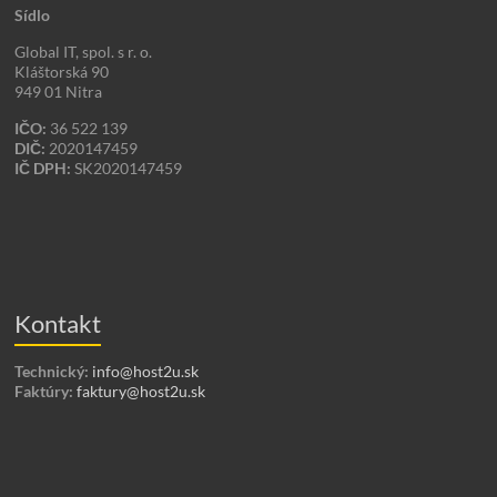
Sídlo
Global IT, spol. s r. o.
Kláštorská 90
949 01 Nitra
IČO:
36 522 139
DIČ:
2020147459
IČ DPH:
SK2020147459
Kontakt
Technický:
info@host2u.sk
Faktúry:
faktury@host2u.sk