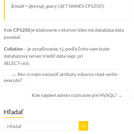
$result = @mysql_query (‚SET NAMES CP1250‘);
Kde
CP1250
je kódovanie v ktorom Vám má databáza dáta
posielať.
Collation
– je zoraďovanie, t.j. podľa čoho vám bude
databázový server triediť dáta napr. pri
SELECT-och.
←
Ako si mám nastaviť atribúty súborov read-write-
execute?
Kde nájdem admin rozhranie pre MySQL?
→
Hľadať