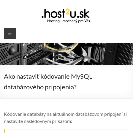
Prejsť
na
obsah
.host2u.sk
Menu
Hosting
umocnený
pre
Vás
Ako nastaviť kódovanie MySQL
databázového pripojenia?
Kódovanie databázy na aktuálnom databázovom pripojení si
nastavíte nasledovným príkazom: