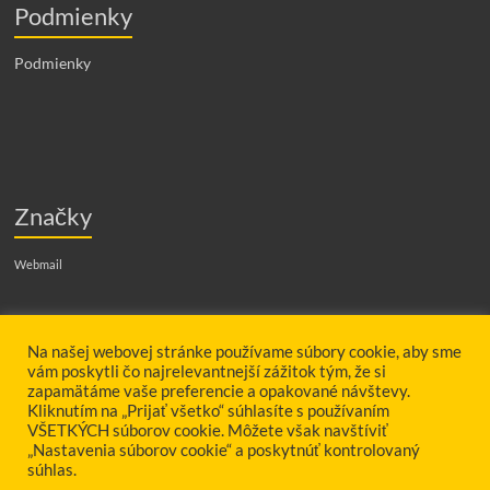
Podmienky
Podmienky
Značky
Webmail
Hľadať
Na našej webovej stránke používame súbory cookie, aby sme
vám poskytli čo najrelevantnejší zážitok tým, že si
zapamätáme vaše preferencie a opakované návštevy.
Kliknutím na „Prijať všetko“ súhlasíte s používaním
VŠETKÝCH súborov cookie. Môžete však navštíviť
„Nastavenia súborov cookie“ a poskytnúť kontrolovaný
súhlas.