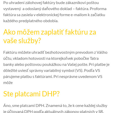
Po uhradení zálohovej faktúry bude zákazníkovi poštou
vystavený a odoslaný daňového doklad – faktúra. Proforma
faktúra sa zasiela v elektronickej forme e-mailom k začiatku
každého predplatného obdobia.
Ako môžem zaplatiť faktúru za
vaše služby?
Faktúru môžete uhradiť bezhotovostným prevodom z Vášho
účtu, vkladom hotovosti na ktorejkoľvek pobočke Tatra
banky alebo poštovou poukážkou na Vašej pošte. Pri platbe je
dôležité uviesť správny variabilný symbol (VS). Podľa VS
párujeme platbu s faktúrami. Pri nesprávne uvedenom VS
môže
Ste platcami DHP?
Áno, sme platcami DPH. Znamená to, že k cene každej služby
je účtovaná DPH podľa aktuálnych zákonov platných v SR.