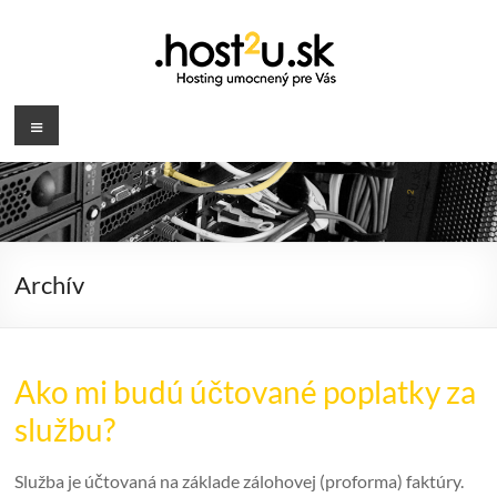
Prejsť
na
obsah
.host2u.sk
Menu
Hosting
umocnený
pre
Vás
Archív
Ako mi budú účtované poplatky za
službu?
Služba je účtovaná na základe zálohovej (proforma) faktúry.