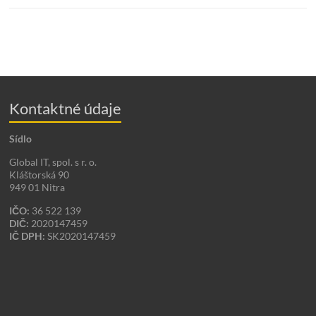
Kontaktné údaje
Sídlo
Global IT, spol. s r. o.
Kláštorská 90
949 01 Nitra
IČO:
36 522 139
DIČ:
2020147459
IČ DPH:
SK2020147459