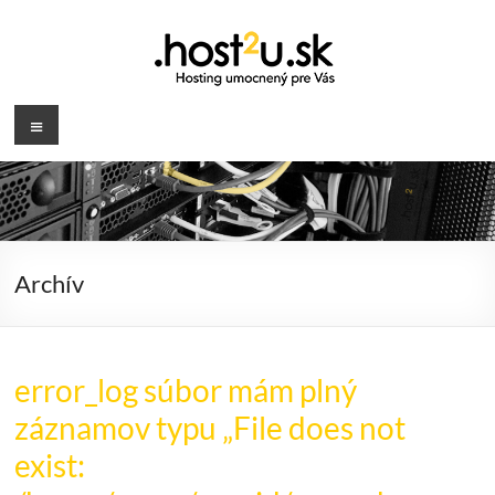
Prejsť
na
obsah
.host2u.sk
Menu
Hosting
umocnený
pre
Vás
Archív
error_log súbor mám plný
záznamov typu „File does not
exist: