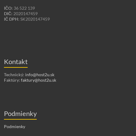
IČO:
36 522 139
DIČ:
2020147459
IČ DPH:
SK2020147459
Kontakt
Technický:
info@host2u.sk
Faktúry:
faktury@host2u.sk
Podmienky
Podmienky