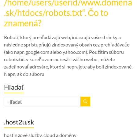
/home/users/userid/www.domena
.sk/htdocs/robots.txt“. Čo to
znamená?
Roboti, ktorý prehľadávajú web, indexujú vaše stránky a
následne sprístupňujú zindexovaný obsah cez prehľadávače
(ako napr. google.com alebo yahoo.com). Použitím súboru
robots.txt v koreňovom adresári vášho webu, môžete
zadefinovať adresáre, ktoré si neprajete aby boli zindexované.
Napr., ak do súboru
Hľadať
.host2u.sk
hostingové služby, cloud a domény