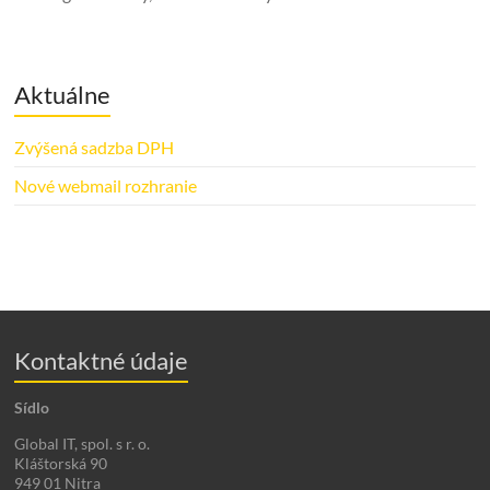
Aktuálne
Zvýšená sadzba DPH
Nové webmail rozhranie
Kontaktné údaje
Sídlo
Global IT, spol. s r. o.
Kláštorská 90
949 01 Nitra