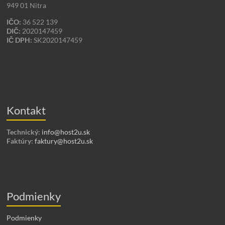
949 01 Nitra
IČO:
36 522 139
DIČ:
2020147459
IČ DPH:
SK2020147459
Kontakt
Technický:
info@host2u.sk
Faktúry:
faktury@host2u.sk
Podmienky
Podmienky