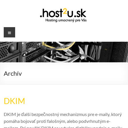
Prejsť
na
obsah
.host2u.sk
Menu
Hosting
umocnený
pre
Vás
Archív
DKIM
DKIM je ďalší bezpečnostný mechanizmus pre e-maily, ktorý
pomáha bojovať proti falošným, alebo podvrhnutým e-
mailom. Pri použití DKIM sa vytvára digitálny podpis e-mailu