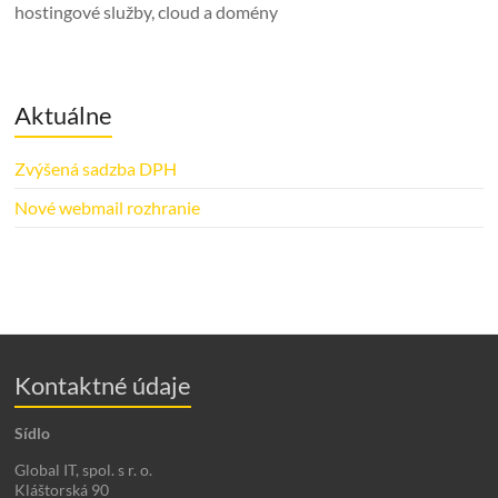
hostingové služby, cloud a domény
Aktuálne
Zvýšená sadzba DPH
Nové webmail rozhranie
Kontaktné údaje
Sídlo
Global IT, spol. s r. o.
Kláštorská 90