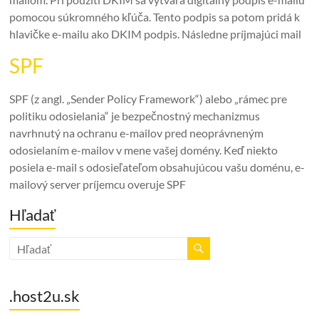
pomocou súkromného kľúča. Tento podpis sa potom pridá k
hlavičke e-mailu ako DKIM podpis. Následne príjmajúci mail
SPF
SPF (z angl. „Sender Policy Framework“) alebo „rámec pre
politiku odosielania“ je bezpečnostný mechanizmus
navrhnutý na ochranu e-mailov pred neoprávneným
odosielaním e-mailov v mene vašej domény. Keď niekto
posiela e-mail s odosieľateľom obsahujúcou vašu doménu, e-
mailový server príjemcu overuje SPF
Hľadať
.host2u.sk